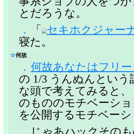
事系ジョブの人をつか
とだろうな。
．
「
セキホクジャーナル(
寝た。
☆
何故
．
何故あなたはフリー
の 1/3 うんぬんと
な頭で考えてみると、 
のもののモチベーショ
を公開するモチベーシ
．
じゃあハックそのも