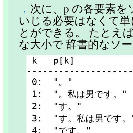
．
次に、p の各要素を
いじる必要はなくて単
とができる。 たとえば
な大小で 辞書的なソ
 k   p[k]

--------------------
 0:  "。"

 1:  "。私は男です。"

 2:  "す。"

 3:  "す。私は男です。"

 4:  "です。"
