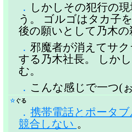
．
しかしその犯行の現
う。 ゴルゴはタカ子
後の願いとして乃木の
．
邪魔者が消えてサク
する乃木社長。 しか
む。
．
こんな感じで一つ(
☆
ぐる
．
携帯電話とポータブ
競合しない
。