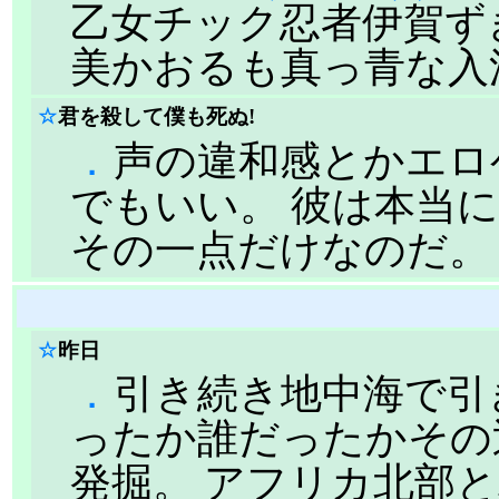
乙女チック忍者伊賀ずき
美かおるも真っ青な入
☆
君を殺して僕も死ぬ!
．
声の違和感とかエロ
でもいい。 彼は本当に
その一点だけなのだ。
☆
昨日
．
引き続き地中海で引
ったか誰だったかその
発掘。 アフリカ北部