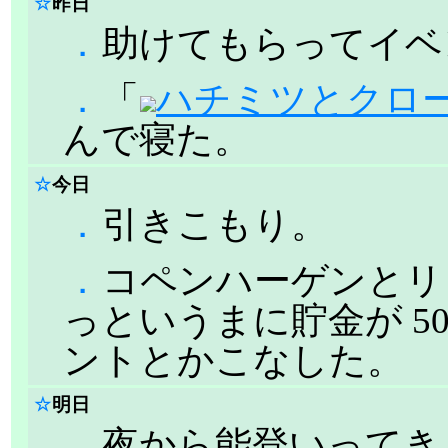
☆
昨日
．
助けてもらってイベ
．
「
ハチミツとクローバ
んで寝た。
☆
今日
．
引きこもり。
．
コペンハーゲンとリ
っというまに貯金が 5
ントとかこなした。
☆
明日
．
夜から能登いってきます。