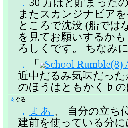
．
30 万ほど貯まっ
またスカンジナビアを
ところで沈没 (船では
を見てお願いするかも
ろしくです。 ちなみに A
．
「
School Rumble(8
近中だるみ気味だった
のほうはともかく♭の
☆
ぐる
．
まあ
、 自分の立ち
建前を使っている分に