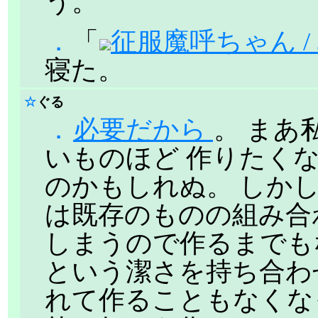
う。
．
「
征服魔呼ちゃん /
寝た。
☆
ぐる
．
必要だから
。 まあ
いものほど 作りたく
のかもしれぬ。 しかし
は既存のものの組み合
しまうので作るまでもな
という潔さを持ち合わ
れて作ることもなくな