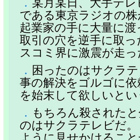
．
某月某日、大手テレ
である東京ラジオの株
起業家の手に大量に渡
取引の穴を逆手に取っ
スコミ界に激震が走っ
．
困ったのはサクラテ
事の解決をゴルゴに依
を始末して欲しいとい
．
もちろん殺されたと
のはサクラテレビだ。
ように見せかけること