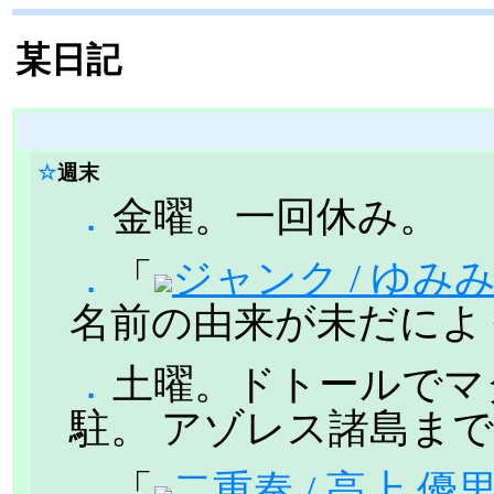
某日記
☆
週末
．
金曜。一回休み。
．
「
ジャンク / ゆみ
名前の由来が未だによ
．
土曜。ドトールでマ
駐。 アゾレス諸島ま
．
「
二重奏 / 高上 優