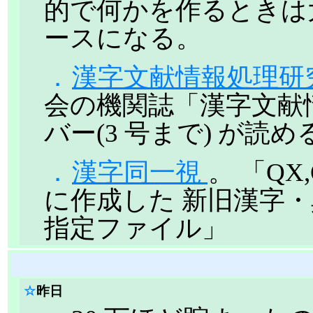
的で何かを作るときは
ースになる。
．
漢字文献情報処理研究
会の機関誌「漢字文献
バー(3 号まで) が読め
．
漢字同一視
。 「Q
に作成した 新旧漢字
指定ファイル」
☆
昨日