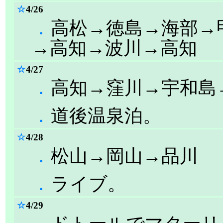
☆
4/26
．
高松→徳島→海部→
→高知→波川→高知
☆
4/27
．
高知→窪川→宇和島
．
道後温泉泊。
☆
4/28
．
松山→岡山→品川
．
ライブ。
☆
4/29