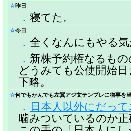
☆
昨日
．
寝てた。
☆
今日
．
全くなんにもやる気
．
新株予約権なるもの
どうみても公使開始日
下略。
☆
何でもかんでも左翼アジ文テンプレに物事を
．
日本人以外にだって
噛みついているのか正
この手の「日本人にし