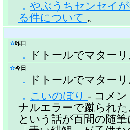
．
やぶうちセンセイが
る件について
。
☆
昨日
．
ドトールでマターリ
☆
今日
．
ドトールでマターリ
．
こいのぼり
- コメ
ナルエラーで蹴られた
という話が百間の随筆