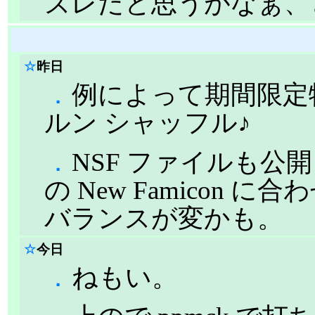
ズレだと思うがなぁ、
☆
昨日
．
例によって期間限定物
ルン シャッフル♪
．
NSF ファイルも公開し
の New Famicon
バランスが変かも。
☆
今日
．
ねもい。