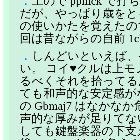
．
上ので ppmck 
だが、やっぱり歳をとる
の使いかたを覚えたの
回は昔ながらの自前 1c
．
しんどいといえば、
い。 コイ♥クルは上
るべくそれを拾ってる
ても和声的な安定感がな
の Gbmaj7 はなか
声的な厚みが足りてな
しても鍵盤楽器の下支