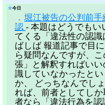
☆
今日
．
堀江被告の公判前手
認
- 本題はどうでも
てくる「違法性の認識
ばしば 報道記事で目
ら疑問なんですが、こ
張」と解釈すればいい
識していなかったとい
か、 どっちなんでしょ
れば、前者としてしか
者なら「違法行為を認