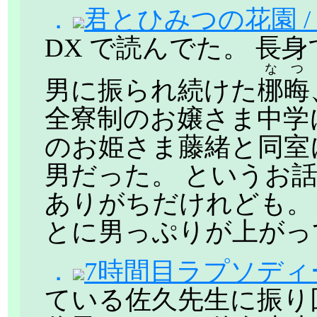
．
君とひみつの花園 /
DX で読んでた。 長
なつ
男に振られ続けた
梛晦
全寮制のお嬢さま中学
のお姫さま藤緒と同室
男だった。 というお
ありがちだけれども。
とに男っぷりが上がっ
．
7時間目ラプソディー
ている佐久先生に振り