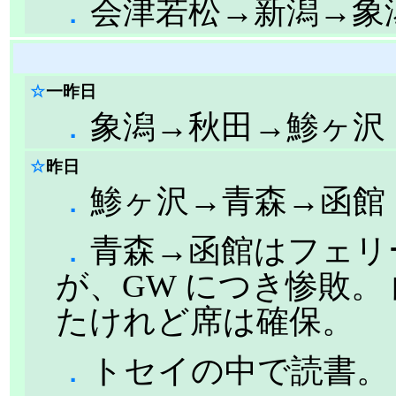
．
会津若松→新潟→象
☆
一昨日
．
象潟→秋田→鯵ヶ沢
☆
昨日
．
鯵ヶ沢→青森→函館
．
青森→函館はフェリ
が、GW につき惨敗。
たけれど席は確保。
．
トセイの中で読書。