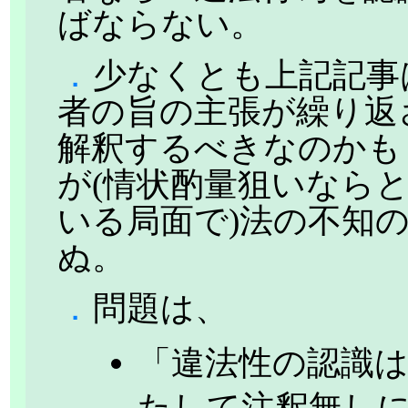
ばならない。
．
少なくとも上記記事
者の旨の主張が繰り返
解釈するべきなのかも
が(情状酌量狙いなら
いる局面で)法の不知
ぬ。
．
問題は、
「違法性の認識
たして注釈無し