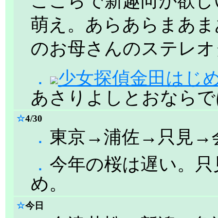
ここらで新趣向が欲し
萌え。あらあらまあま
のお母さんのステレオ
．
少女探偵金田はじめの
あさりよしとおならで
☆
4/30
．
東京→浦佐→只見→
．
今年の桜は遅い。只
め。
☆
今日