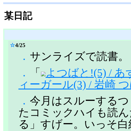
某日記
☆
4/25
．
サンライズで読書。
．
「
よつばと!(5) /
ィーガール(3) / 岩崎 
．
今月はスルーするつ
たコミックハイも読ん
る」すげー。いっそ白