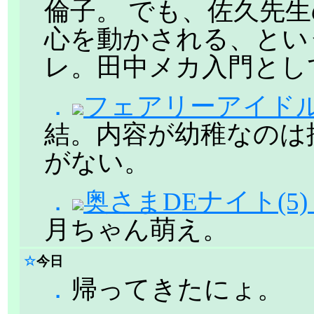
倫子。 でも、佐久先
心を動かされる、とい
レ。田中メカ入門とし
．
フェアリーアイドルかの
結。内容が幼稚なのは
がない。
．
奥さまDEナイト(5)
月ちゃん萌え。
☆
今日
．
帰ってきたにょ。