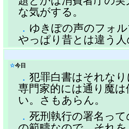
題とかは消費者庁の実
な気がする。
．
ゆきぽの声のフォル
やっぱり昔とは違う人
☆
今日
．
犯罪白書はそれなり
専門家的には通り魔は
い。さもあらん。
．
死刑執行の署名って
の範疇なので、それを