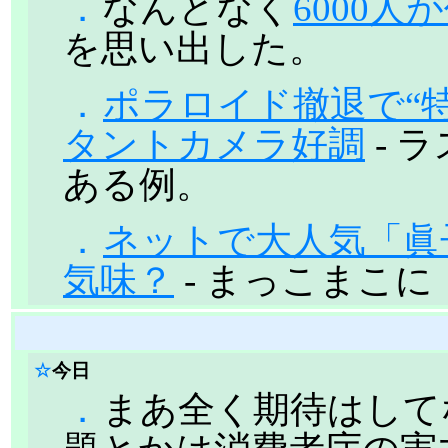
．
なんとなく
6000
を思い出した。
．
ポラロイド撤退で“
タントカメラ好調
- 
ある例。
．
ネットで大人気「眞
気味？
- まっこまこに
☆
今日
．
まあ全く期待はして