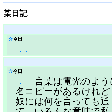
某日記
☆
今日
．
.
☆
今日
．
「言葉は電光のよう
名コピーがあるけれど
奴には何を言っても通
て、いろんな意味で私