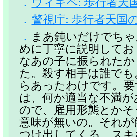
．
ウィキペ: 歩行者天
．
警視庁: 歩行者天国
．
まあ鈍いだけでちゃ
めに丁寧に説明してお
なあの子に振られたか
た。殺す相手は誰でも
らあったわけです。要
は、何か適当な不満が
ので、雇用形態とかそ
意味が無いの。それが
つけ出してくる。スキ