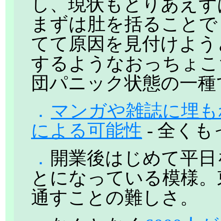
し、現状もとりあえず
まずは肚を括ることで
てて原因を見付けよう
するようなおっちょこ
団パニック状態の一種
．
マンガや雑誌に埋も
による可能性
- 全く
．
開業後はじめて平日
とになっている模様。
通すことの難しさ。